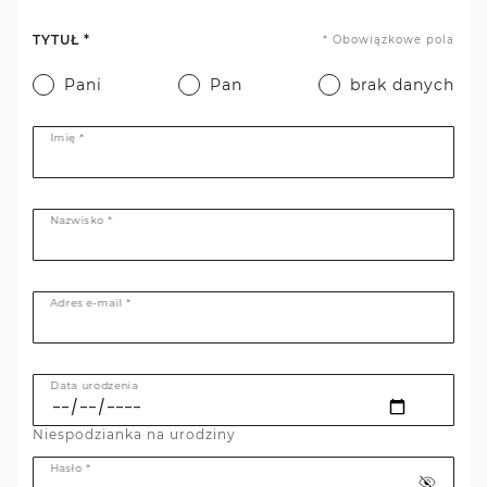
TYTUŁ *
* Obowiązkowe pola
Pani
Pan
brak danych
Imię *
Nazwisko *
Adres e-mail *
Data urodzenia
Niespodzianka na urodziny
Hasło *