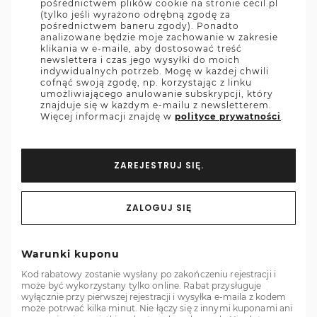
pośrednictwem plików cookie na stronie cecil.pl
(tylko jeśli wyrażono odrębną zgodę za
pośrednictwem baneru zgody). Ponadto
analizowane będzie moje zachowanie w zakresie
klikania w e-maile, aby dostosować treść
newslettera i czas jego wysyłki do moich
indywidualnych potrzeb. Mogę w każdej chwili
cofnąć swoją zgodę, np. korzystając z linku
umożliwiającego anulowanie subskrypcji, który
znajduje się w każdym e-mailu z newsletterem.
Więcej informacji znajdę w
polityce prywatności
.
ZAREJESTRUJ SIĘ.
ZALOGUJ SIĘ
Warunki kuponu
Kod rabatowy zostanie wysłany po zakończeniu rejestracji i
może być wykorzystany tylko online. Rabat przysługuje
wyłącznie przy pierwszej rejestracji i wysyłka e-maila z kodem
może potrwać kilka minut. Nie łączy się z innymi kuponami ani