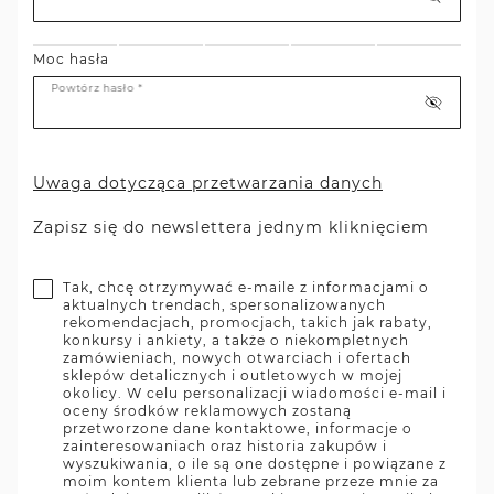
Moc hasła
Powtórz hasło *
Uwaga dotycząca przetwarzania danych
Zapisz się do newslettera jednym kliknięciem
Tak, chcę otrzymywać e-maile z informacjami o
aktualnych trendach, spersonalizowanych
rekomendacjach, promocjach, takich jak rabaty,
konkursy i ankiety, a także o niekompletnych
zamówieniach, nowych otwarciach i ofertach
sklepów detalicznych i outletowych w mojej
okolicy. W celu personalizacji wiadomości e-mail i
oceny środków reklamowych zostaną
przetworzone dane kontaktowe, informacje o
zainteresowaniach oraz historia zakupów i
wyszukiwania, o ile są one dostępne i powiązane z
moim kontem klienta lub zebrane przeze mnie za