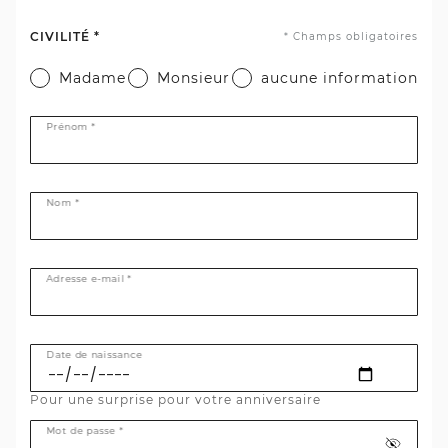
CIVILITÉ *
* Champs obligatoires
Madame
Monsieur
aucune information
Prénom *
Nom *
Adresse e-mail *
Date de naissance
Pour une surprise pour votre anniversaire
Mot de passe *