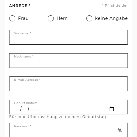
ANREDE *
* Pflichtfelder
Frau
Herr
keine Angabe
Vorname *
Nachname *
E-Mail-Adresse *
Geburtsdatum
Für eine Überraschung zu deinem Geburtstag
Passwort *