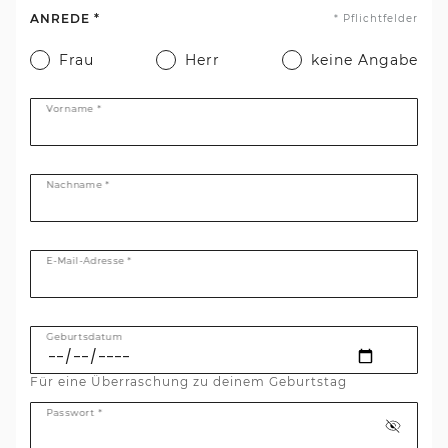
ANREDE *
* Pflichtfelder
Frau
Herr
keine Angabe
Vorname *
Nachname *
E-Mail-Adresse *
Geburtsdatum
Für eine Überraschung zu deinem Geburtstag
Passwort *