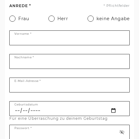
ANREDE *
* Pflichtfelder
Frau
Herr
keine Angabe
Vorname *
Nachname *
E-Mail-Adresse *
Geburtsdatum
Für eine Überraschung zu deinem Geburtstag
Passwort *